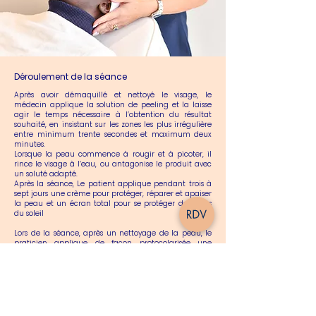
Déroulement de la séance
Après avoir démaquillé et nettoyé le visage, le
médecin applique la solution de peeling et la laisse
agir le temps nécessaire à l’obtention du résultat
souhaité, en insistant sur les zones les plus irrégulière
entre minimum trente secondes et maximum deux
minutes.
Lorsque la peau commence à rougir et à picoter, il
rince le visage à l’eau, ou antagonise le produit avec
un soluté adapté.
Après la séance, Le patient applique pendant trois à
sept jours une crème pour protéger, réparer et apaiser
la peau et un écran total pour se protéger des effets
du soleil
Lors de la séance, après un nettoyage de la peau, le
praticien applique de façon protocolarisée une
substance chimique sur la peau, afin de provoquer
une exfoliation contrôlée de l’épiderme et ou des
couches superficielles du derme.
Le choix du type de peeling variera en fonction de
l’indication pour chaque patient.