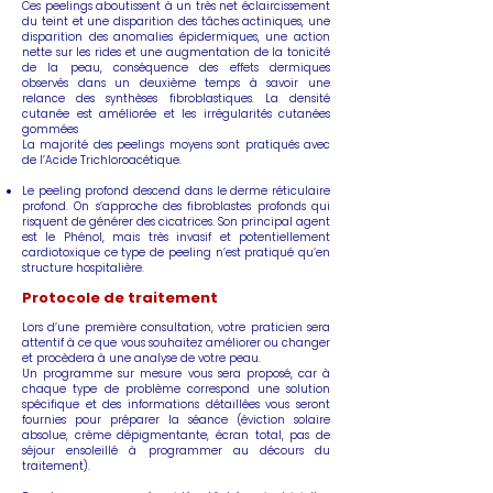
Ces peelings aboutissent à un très net éclaircissement
du teint et une disparition des tâches actiniques, une
disparition des anomalies épidermiques, une action
nette sur les rides et une augmentation de la tonicité
de la peau, conséquence des effets dermiques
observés dans un deuxième temps à savoir une
relance des synthèses fibroblastiques. La densité
cutanée est améliorée et les irrégularités cutanées
gommées
La majorité des peelings moyens sont pratiqués avec
de l’Acide Trichloroacétique.
Le peeling profond descend dans le derme réticulaire
profond. On s’approche des fibroblastes profonds qui
risquent de générer des cicatrices. Son principal agent
est le Phénol, mais très invasif et potentiellement
cardiotoxique ce type de peeling n’est pratiqué qu’en
structure hospitalière.
Protocole de traitement
Lors d’une première consultation, votre praticien sera
attentif à ce que vous souhaitez améliorer ou changer
et procèdera à une analyse de votre peau.
Un programme sur mesure vous sera proposé, car à
chaque type de problème correspond une solution
spécifique et des informations détaillées vous seront
fournies pour préparer la séance (éviction solaire
absolue, crème dépigmentante, écran total, pas de
séjour ensoleillé à programmer au décours du
traitement).