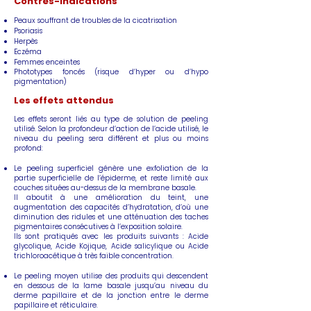
Contres-indications
Peaux souffrant de troubles de la cicatrisation
Psoriasis
Herpès
Eczéma
Femmes enceintes
Phototypes foncés (risque d’hyper ou d’hypo
pigmentation)
Les effets attendus
Les effets seront liés au type de solution de peeling
utilisé. Selon la profondeur d’action de l’acide utilisé, le
niveau du peeling sera différent et plus ou moins
profond:
Le peeling superficiel génère une exfoliation de la
partie superficielle de l’épiderme, et reste limité aux
couches situées au-dessus de la membrane basale.
Il aboutit à une amélioration du teint, une
augmentation des capacités d’hydratation, d’où une
diminution des ridules et une atténuation des taches
pigmentaires consécutives à l’exposition solaire.
Ils sont pratiqués avec les produits suivants : Acide
glycolique, Acide Kojique, Acide salicylique ou Acide
trichloroacétique à très faible concentration.
Le peeling moyen utilise des produits qui descendent
en dessous de la lame basale jusqu’au niveau du
derme papillaire et de la jonction entre le derme
papillaire et réticulaire.