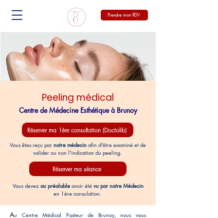
Prendre mon RDV
Peeling médical
Centre de Médecine Esthétique à Brunoy
Réserver ma 1ère consultation (Doctolib)
Vous êtes reçu par
notre médecin
afin d'être examiné et de
valider ou non l'indication du peeling.
Réserver ma séance
Vous devez
au préalable
avoir été
vu par notre Médecin
en 1ère consulation.
A
u Centre Médical Pasteur de Brunoy, nous vous