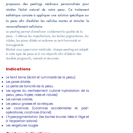
proposons des peelings médicaux personnalisés pour
révéler l’éclat naturel de votre peau. Ce traitement
esthétique consiste à appliquer une solution spécifique sur
la peau afin d’exfolier les cellules mortes et stimuler le
renouvellement cellulaire.
Le peeling permet d’améliorer visiblement la qualité de la
peau : il atténue les imperfections, les taches pigmentaires, les
ridules, les pores dilatés et redonne au teint luminosité et
homogénéité.
Réalisé sous supervision médicale, chaque peeling est adapté
à votre type de peau et à vos objectifs afin d’obtenir des
résultats progressifs, naturels et sécurisés.
Indications
Le teint terne (éclat et luminosité de la peau).
Les pores dilatés.
La perte de tonicité de la peau.
Les signes du vieillissement cutané hydratation de la
peau, peau fripée, rides et ridules).
Les cernes colorés.
Les peaux grasses et acnéiques.
Les cicatrices (cicatrices accidentelles et post-
opératoires, cicatrices d’acné).
L’hyperpigmentation (les taches brunes liées à l’âge et
à l’exposition solaire).
Les vergetures rouges.